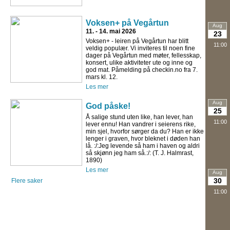
Voksen+ på Vegårtun
Aug
11. - 14. mai 2026
23
Voksen+ - leiren på Vegårtun har blitt
11:00
veldig populær. Vi inviteres til noen fine
dager på Vegårtun med møter, fellesskap,
konsert, ulike aktiviteter ute og inne og
god mat. Påmelding på checkin.no fra 7.
mars kl. 12.
Les mer
Aug
God påske!
25
Å salige stund uten like, han lever, han
11:00
lever ennu! Han vandrer i seierens rike,
min sjel, hvorfor sørger da du? Han er ikke
lenger i graven, hvor bleknet i døden han
lå. :/:Jeg levende så ham i haven og aldri
så skjønn jeg ham så.:/: (T. J. Halmrast,
1890)
Les mer
Aug
30
Flere saker
11:00