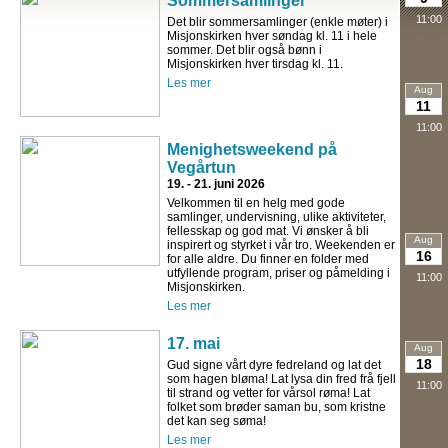
Sommersamlinger
11:00
Det blir sommersamlinger (enkle møter) i
Misjonskirken hver søndag kl. 11 i hele
sommer. Det blir også bønn i
Misjonskirken hver tirsdag kl. 11.
Les mer
Aug
11
11:00
Menighetsweekend på
Vegårtun
19. - 21. juni 2026
Velkommen til en helg med gode
samlinger, undervisning, ulike aktiviteter,
fellesskap og god mat. Vi ønsker å bli
Aug
inspirert og styrket i vår tro. Weekenden er
16
for alle aldre. Du finner en folder med
utfyllende program, priser og påmelding i
11:00
Misjonskirken.
Les mer
17. mai
Aug
18
Gud signe vårt dyre fedreland og lat det
som hagen bløma! Lat lysa din fred frå fjell
11:00
til strand og vetter for vårsol røma! Lat
folket som brøder saman bu, som kristne
det kan seg søma!
Les mer