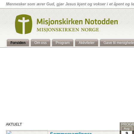
Mennesker som ærer Gud, gjør Jesus kjent og vokser i et åpent og 
Forsiden
Om oss
Program
Aktiviteter
Gave til menighet
AKTUELT
PROG
Aug
9