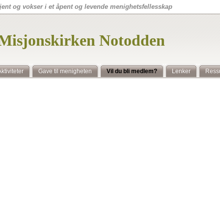
ent og vokser i et åpent og levende menighetsfellesskap
Misjonskirken Notodden
ktiviteter
Gave til menigheten
Vil du bli medlem?
Lenker
Ress