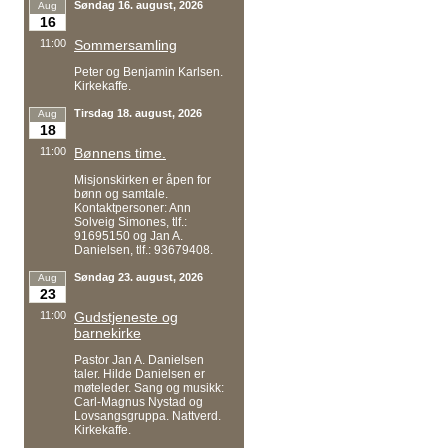
Søndag 16. august, 2026
Aug
16
11:00
Sommersamling
Peter og Benjamin Karlsen.
Kirkekaffe.
Tirsdag 18. august, 2026
Aug
18
11:00
Bønnens time.
Misjonskirken er åpen for
bønn og samtale.
Kontaktpersoner: Ann
Solveig Simones, tlf.:
91695150 og Jan A.
Danielsen, tlf.: 93679408.
Søndag 23. august, 2026
Aug
23
11:00
Gudstjeneste og
barnekirke
Pastor Jan A. Danielsen
taler. Hilde Danielsen er
møteleder. Sang og musikk:
Carl-Magnus Nystad og
Lovsangsgruppa. Nattverd.
Kirkekaffe.