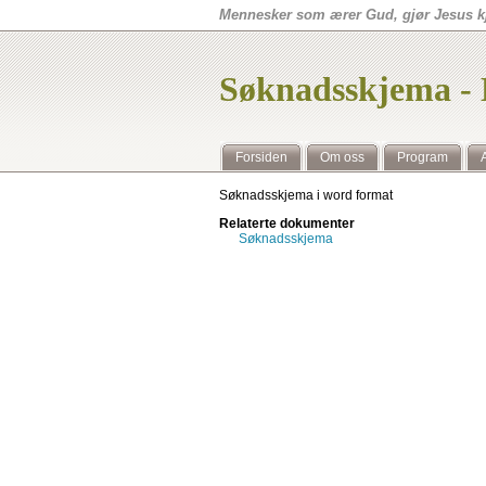
Mennesker som ærer Gud, gjør Jesus kj
Søknadsskjema - 
Forsiden
Om oss
Program
A
Søknadsskjema i word format
Relaterte dokumenter
Søknadsskjema