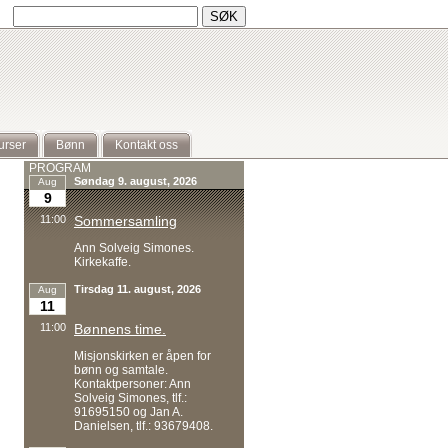
urser
Bønn
Kontakt oss
PROGRAM
Søndag 9. august, 2026
Aug
9
11:00
Sommersamling
Ann Solveig Simones.
Kirkekaffe.
Tirsdag 11. august, 2026
Aug
11
11:00
Bønnens time.
Misjonskirken er åpen for
bønn og samtale.
Kontaktpersoner: Ann
Solveig Simones, tlf.:
91695150 og Jan A.
Danielsen, tlf.: 93679408.