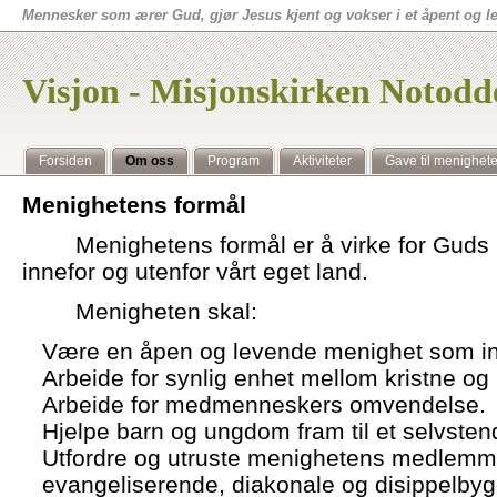
Mennesker som ærer Gud, gjør Jesus kjent og vokser i et åpent og 
Visjon - Misjonskirken Notodd
Forsiden
Om oss
Program
Aktiviteter
Gave til menighet
Menighetens formål
Menighetens formål er å virke for Guds ri
innefor og utenfor vårt eget land.
Menigheten skal:
Være en åpen og levende menighet som ink
Arbeide for synlig enhet mellom kristne og
Arbeide for medmenneskers omvendelse.
Hjelpe barn og ungdom fram til et selvstendi
Utfordre og utruste menighetens medlemmer 
evangeliserende, diakonale og disippelbyg