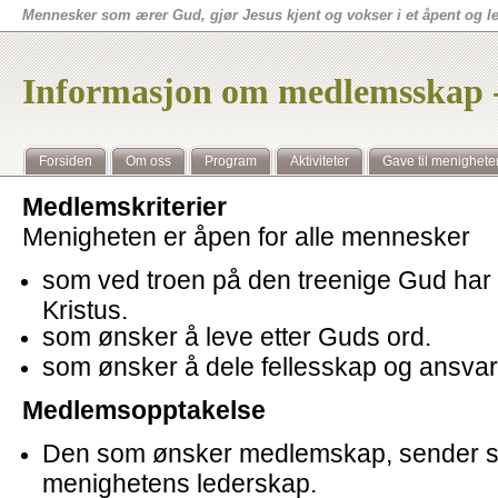
Mennesker som ærer Gud, gjør Jesus kjent og vokser i et åpent og 
Informasjon om medlemsskap 
Forsiden
Om oss
Program
Aktiviteter
Gave til menighete
Medlemskriterier
Menigheten er åpen for alle mennesker
som ved troen på den treenige Gud har ta
Kristus.
som ønsker å leve etter Guds ord.
som ønsker å dele fellesskap og ansv
Medlemsopptakelse
Den som ønsker medlemskap, sender sø
menighetens lederskap.