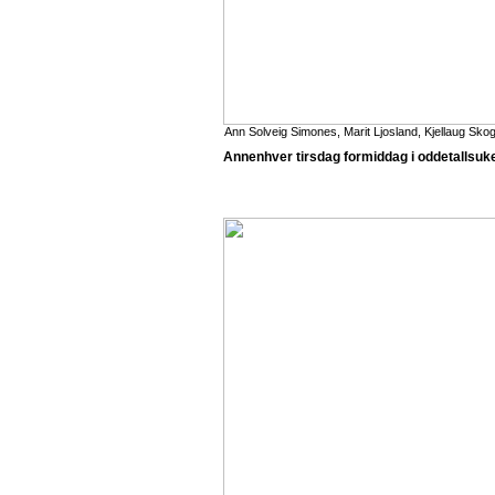
Ann Solveig Simones, Marit Ljosland, Kjellaug Skog
Annenhver tirsdag formiddag i oddetallsuker