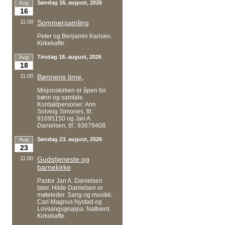
Søndag 16. august, 2026
Aug
16
11:00
Sommersamling
Peter og Benjamin Karlsen.
Kirkekaffe.
Tirsdag 18. august, 2026
Aug
18
11:00
Bønnens time.
Misjonskirken er åpen for
bønn og samtale.
Kontaktpersoner: Ann
Solveig Simones, tlf.:
91695150 og Jan A.
Danielsen, tlf.: 93679408.
Søndag 23. august, 2026
Aug
23
11:00
Gudstjeneste og
barnekirke
Pastor Jan A. Danielsen
taler. Hilde Danielsen er
møteleder. Sang og musikk:
Carl-Magnus Nystad og
Lovsangsgruppa. Nattverd.
Kirkekaffe.