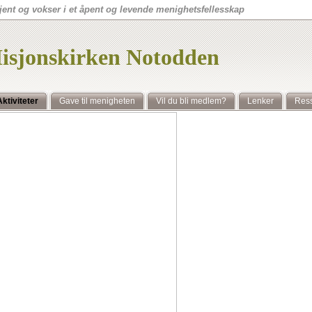
ent og vokser i et åpent og levende menighetsfellesskap
isjonskirken Notodden
Aktiviteter
Gave til menigheten
Vil du bli medlem?
Lenker
Ress