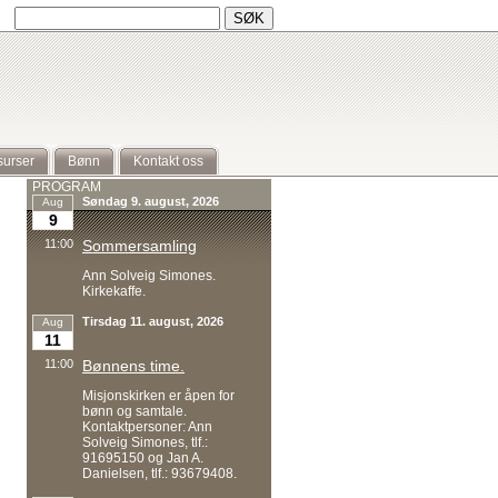
urser
Bønn
Kontakt oss
PROGRAM
Søndag 9. august, 2026
Aug
9
11:00
Sommersamling
Ann Solveig Simones.
Kirkekaffe.
Tirsdag 11. august, 2026
Aug
11
11:00
Bønnens time.
Misjonskirken er åpen for
bønn og samtale.
Kontaktpersoner: Ann
Solveig Simones, tlf.:
91695150 og Jan A.
Danielsen, tlf.: 93679408.