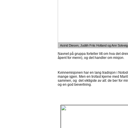
Astrid Diesen, Judith Friis Holland og Ann Solvei
Navnet på gruppa forteller litt om hva det dre
åpent for menn), og det handler om misjon.
Kvinnemisjonen har en lang tradisjon i Notod
mange igjen. Men en trofast kjerne med Marit L
sammen, og det viktigste av alt: de ber for mi
og en god bevertning.