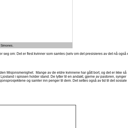
g Simones.
ier seg om: Det er flest kvinner som samles (selv om det presisieres av det nå også 
den Misjonsmenighet. Mange av de eldre kvinnene har gått bort, og det er ikke så
josland i spissen holder stand. De lytter til en andakt, gjerne av pastoren, synger
sjonsprosjektene og samler inn penger til dem. Det settes også av tid til det sosiale