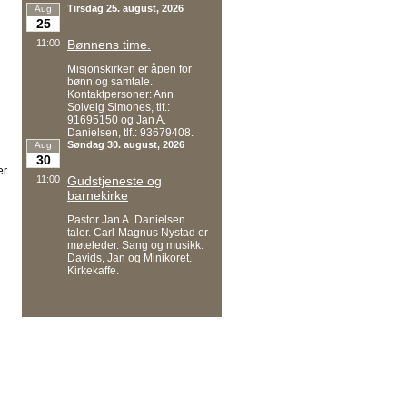
Tirsdag 25. august, 2026
Aug
25
11:00
Bønnens time.
Misjonskirken er åpen for
bønn og samtale.
Kontaktpersoner: Ann
Solveig Simones, tlf.:
91695150 og Jan A.
Danielsen, tlf.: 93679408.
Søndag 30. august, 2026
Aug
30
er
11:00
Gudstjeneste og
barnekirke
Pastor Jan A. Danielsen
taler. Carl-Magnus Nystad er
møteleder. Sang og musikk:
Davids, Jan og Minikoret.
Kirkekaffe.